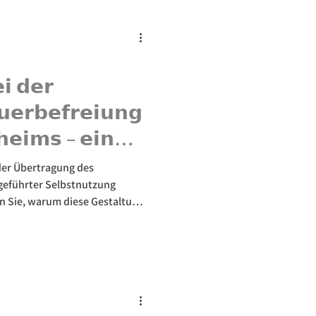
𝗶 𝗱𝗲𝗿
𝘂𝗲𝗿𝗯𝗲𝗳𝗿𝗲𝗶𝘂𝗻𝗴
𝗵𝗲𝗶𝗺𝘀 – 𝗲𝗶𝗻
️
der Übertragung des
tgeführter Selbstnutzung
en Sie, warum diese Gestaltung
teuer führen kann und wie Sie