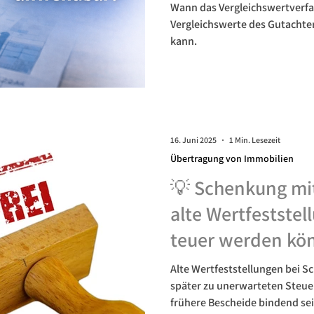
Wann das Vergleichswertverf
Vergleichswerte des Gutacht
kann.
16. Juni 2025
1 Min. Lesezeit
Übertragung von Immobilien
💡 Schenkung mi
alte Wertfeststel
teuer werden kö
Alte Wertfeststellungen bei 
später zu unerwarteten Steu
frühere Bescheide bindend se