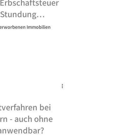
e Erbschaftsteuer
e Stundung
i erworbenen Immobilien
tverfahren bei
rn - auch ohne
 anwendbar?