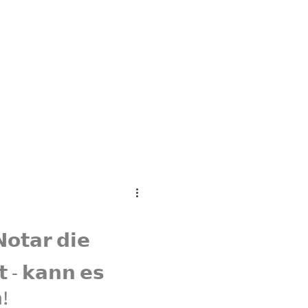
𝗼𝘁𝗮𝗿 𝗱𝗶𝗲
𝘁 - 𝗸𝗮𝗻𝗻 𝗲𝘀
!