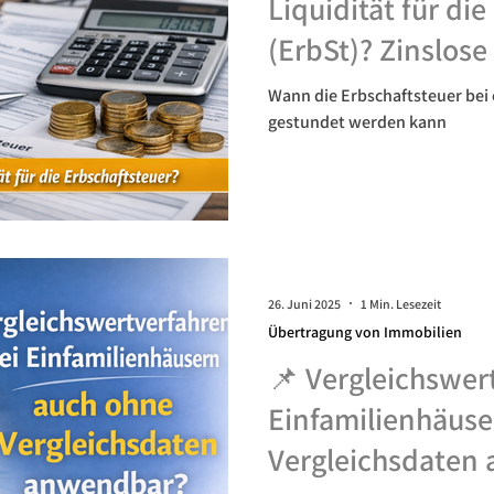
Liquidität für di
(ErbSt)? Zinslos
prüfen!
Wann die Erbschaftsteuer be
gestundet werden kann
26. Juni 2025
1 Min. Lesezeit
Übertragung von Immobilien
📌 Vergleichswer
Einfamilienhäuse
Vergleichsdaten