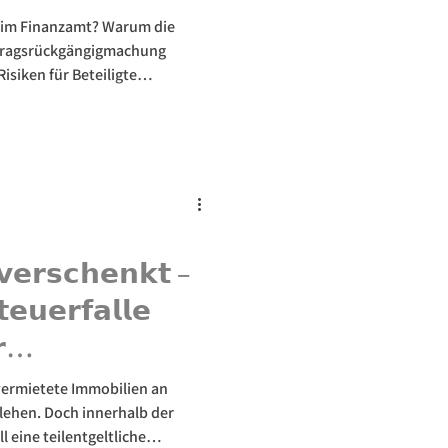
beim Finanzamt? Warum die
tragsrückgängigmachung
isiken für Beteiligte
𝘃𝗲𝗿𝘀𝗰𝗵𝗲𝗻𝗸𝘁 –
𝘂𝗲𝗿𝗳𝗮𝗹𝗹𝗲

vermietete Immobilien an
rlehen. Doch innerhalb der
l eine teilentgeltliche