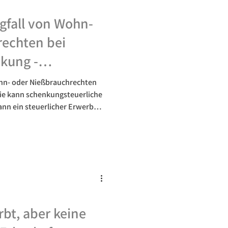
egfall von Wohn-
rechten bei
kung -
iche Risiken
ohn‑ oder Nießbrauchrechten
zen!
ie kann schenkungsteuerliche
ann ein steuerlicher Erwerb
 Steuerlast bedeutet.
rbt, aber keine