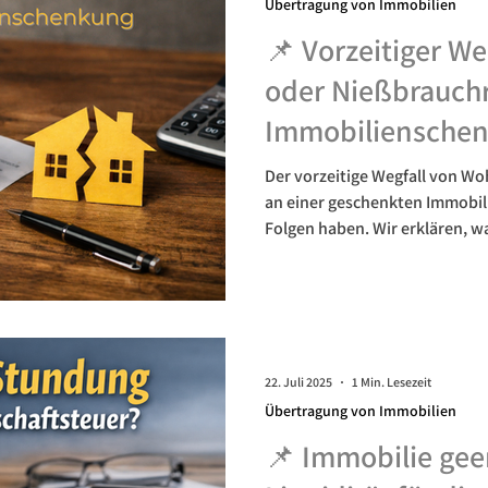
Übertragung von Immobilien
📌 Vorzeitiger W
oder Nießbrauch
Immobilienschen
schenkungsteuerl
Der vorzeitige Wegfall von W
nicht unterschät
an einer geschenkten Immobil
Folgen haben. Wir erklären, w
vorliegt und was dies für Ihre
22. Juli 2025
1 Min. Lesezeit
Übertragung von Immobilien
📌 Immobilie gee