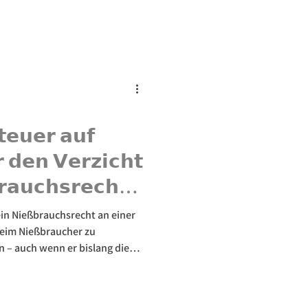
rlicher Folge sein. Wir
estaltungsmöglichkeiten.
𝗲𝘂𝗲𝗿 𝗮𝘂𝗳
 𝗱𝗲𝗻 𝗩𝗲𝗿𝘇𝗶𝗰𝗵𝘁
𝗿𝗮𝘂𝗰𝗵𝘀𝗿𝗲𝗰𝗵𝘁
𝗻
 ein Nießbrauchsrecht an einer
eim Nießbraucher zu
 – auch wenn er bislang die
 Wir erklären die steuerlichen
hts.