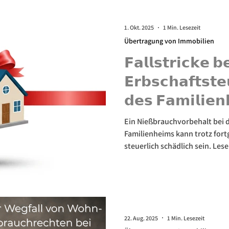
1. Okt. 2025
1 Min. Lesezeit
Übertragung von Immobilien
𝗙𝗮𝗹𝗹𝘀𝘁𝗿𝗶𝗰𝗸𝗲 𝗯
𝗘𝗿𝗯𝘀𝗰𝗵𝗮𝗳𝘁𝘀𝘁𝗲
𝗱𝗲𝘀 𝗙𝗮𝗺𝗶𝗹𝗶𝗲𝗻
𝗣𝗿𝗮𝘅𝗶𝘀𝗳𝗮𝗹𝗹 🏠⚖
Ein Nießbrauchvorbehalt bei 
Familienheims kann trotz for
steuerlich schädlich sein. Les
zur rückwirkenden Erbschafts
Fallstricke vermeiden.
22. Aug. 2025
1 Min. Lesezeit