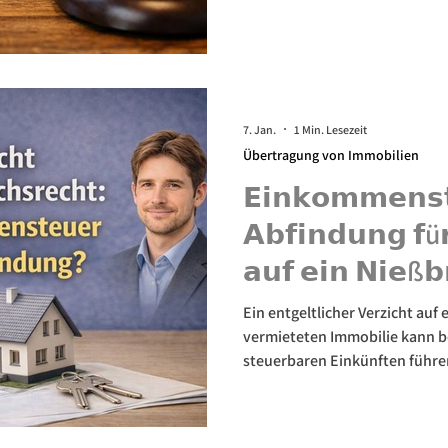
Schenkung mit einkommensteue
erklären die Fallstricke und G
7. Jan.
1 Min. Lesezeit
Übertragung von Immobilien
𝗘𝗶𝗻𝗸𝗼𝗺𝗺𝗲𝗻𝘀𝘁
𝗔𝗯𝗳𝗶𝗻𝗱𝘂𝗻𝗴 𝗳ü
𝗮𝘂𝗳 𝗲𝗶𝗻 𝗡𝗶𝗲ß𝗯
𝗮𝗻 𝗜𝗺𝗺𝗼𝗯𝗶𝗹𝗶
Ein entgeltlicher Verzicht auf
vermieteten Immobilie kann b
steuerbaren Einkünften führen
Mieteinnahmen versteuert hat.
Folgen eines Nießbrauchverzic