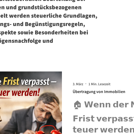
en und grundstücksbezogenen
lt werden steuerliche Grundlagen,
ngs‑ und Begünstigungsregeln,
pekte sowie Besonderheiten bei
gensnachfolge und
3. März
1 Min. Lesezeit
Übertragung von Immobilien
🏠 𝗪𝗲𝗻𝗻 𝗱𝗲𝗿 𝗡
𝗙𝗿𝗶𝘀𝘁 𝘃𝗲𝗿𝗽𝗮𝘀
𝘁𝗲𝘂𝗲𝗿 𝘄𝗲𝗿𝗱𝗲