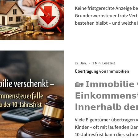
Keine fristgerechte Anzeige 
Grunderwerbsteuer trotz Ver
bestehen bleibt – und welche R
entstehen.
22. Jan.
1 Min. Lesezeit
Übertragung von Immobilien
🏡 𝗜𝗺𝗺𝗼𝗯𝗶𝗹𝗶𝗲 
𝗘𝗶𝗻𝗸𝗼𝗺𝗺𝗲𝗻𝘀𝘁
𝗶𝗻𝗻𝗲𝗿𝗵𝗮𝗹𝗯 𝗱𝗲
10‑𝗝𝗮𝗵𝗿𝗲𝘀𝗳𝗿𝗶𝘀𝘁
Viele Eigentümer übertragen 
Kinder – oft mit laufenden Da
10‑Jahresfrist kann dies schnel