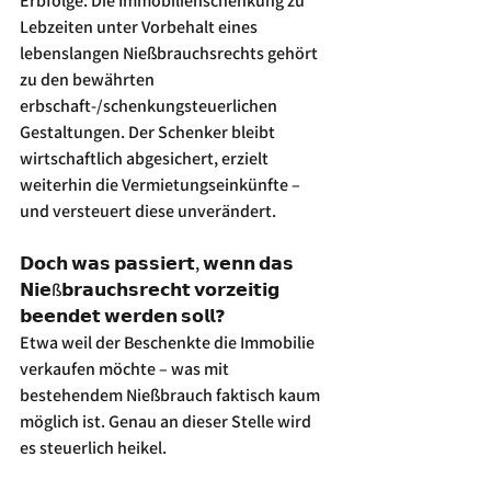
Erbfolge: Die Immobilienschenkung zu 
Lebzeiten unter Vorbehalt eines 
lebenslangen Nießbrauchsrechts gehört 
zu den bewährten 
erbschaft-/schenkungsteuerlichen 
Gestaltungen. Der Schenker bleibt 
wirtschaftlich abgesichert, erzielt 
weiterhin die Vermietungseinkünfte – 
und versteuert diese unverändert.
𝗗𝗼𝗰𝗵 𝘄𝗮𝘀 𝗽𝗮𝘀𝘀𝗶𝗲𝗿𝘁, 𝘄𝗲𝗻𝗻 𝗱𝗮𝘀 
𝗡𝗶𝗲ß𝗯𝗿𝗮𝘂𝗰𝗵𝘀𝗿𝗲𝗰𝗵𝘁 𝘃𝗼𝗿𝘇𝗲𝗶𝘁𝗶𝗴 
𝗯𝗲𝗲𝗻𝗱𝗲𝘁 𝘄𝗲𝗿𝗱𝗲𝗻 𝘀𝗼𝗹𝗹❓
Etwa weil der Beschenkte die Immobilie 
verkaufen möchte – was mit 
bestehendem Nießbrauch faktisch kaum 
möglich ist. Genau an dieser Stelle wird 
es steuerlich heikel.