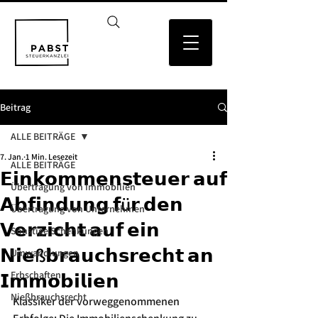
Beitrag
ALLE BEITRÄGE
7. Jan.
1 Min. Lesezeit
ALLE BEITRÄGE
𝗘𝗶𝗻𝗸𝗼𝗺𝗺𝗲𝗻𝘀𝘁𝗲𝘂𝗲𝗿 𝗮𝘂𝗳
Übertragung von Immobilien
𝗔𝗯𝗳𝗶𝗻𝗱𝘂𝗻𝗴 𝗳ü𝗿 𝗱𝗲𝗻
Übertragung von Unternehmen
𝗩𝗲𝗿𝘇𝗶𝗰𝗵𝘁 𝗮𝘂𝗳 𝗲𝗶𝗻
Sonstige Schenkungen
𝗡𝗶𝗲ß𝗯𝗿𝗮𝘂𝗰𝗵𝘀𝗿𝗲𝗰𝗵𝘁 𝗮𝗻
Umwandlungen
𝗜𝗺𝗺𝗼𝗯𝗶𝗹𝗶𝗲𝗻
Erbschaften
Nießbrauchsrecht
Klassiker der vorweggenommenen 