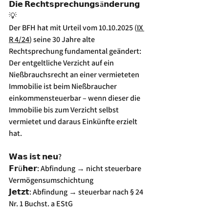
𝗗𝗶𝗲 𝗥𝗲𝗰𝗵𝘁𝘀𝗽𝗿𝗲𝗰𝗵𝘂𝗻𝗴𝘀ä𝗻𝗱𝗲𝗿𝘂𝗻𝗴 
💡
Der BFH hat mit Urteil vom 10.10.2025 (
IX 
R 4/24
) seine 30 Jahre alte 
Rechtsprechung fundamental geändert: 
Der entgeltliche Verzicht auf ein 
Nießbrauchsrecht an einer vermieteten 
Immobilie ist beim Nießbraucher 
einkommensteuerbar – wenn dieser die 
Immobilie bis zum Verzicht selbst 
vermietet und daraus Einkünfte erzielt 
hat.
𝗪𝗮𝘀 𝗶𝘀𝘁 𝗻𝗲𝘂?
𝗙𝗿ü𝗵𝗲𝗿: Abfindung → nicht steuerbare 
Vermögensumschichtung
𝗝𝗲𝘁𝘇𝘁: Abfindung → steuerbar nach § 24 
Nr. 1 Buchst. a EStG