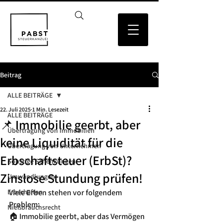
Beitrag
ALLE BEITRÄGE
22. Juli 2025
1 Min. Lesezeit
ALLE BEITRÄGE
📌 Immobilie geerbt, aber
Übertragung von Immobilien
keine Liquidität für die
Übertragung von Unternehmen
Erbschaftsteuer (ErbSt)?
Sonstige Schenkungen
Zinslose Stundung prüfen!
Umwandlungen
Erbschaften
Viele Erben stehen vor folgendem 
Problem:
Nießbrauchsrecht
🏠 Immobilie geerbt, aber das Vermögen 