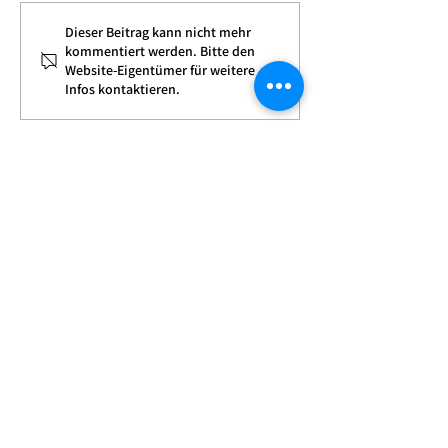
💡 Schenkung mit Folgen:
Dieser Beitrag kann nicht mehr
🏠
kommentiert werden. Bitte den
Warum alte
Immobilienschen
Website-Eigentümer für weitere
Wertfeststellungen später
der Familie: Steu
Infos kontaktieren.
teuer werden können
Risiken bei
zurückbehaltene
Darlehen