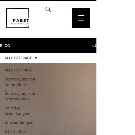
BLOG
ALLE BEITRÄGE
ALLE BEITRÄGE
Übertragung von
Immobilien
Übertragung von
Unternehmen
Sonstige
Schenkungen
Umwandlungen
Erbschaften