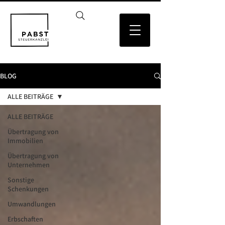
BLOG
ALLE BEITRÄGE
ALLE BEITRÄGE
Übertragung von
Immobilien
Übertragung von
Unternehmen
Sonstige
Schenkungen
Umwandlungen
Erbschaften