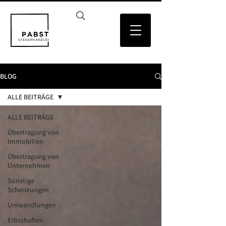
BLOG
ALLE BEITRÄGE
ALLE BEITRÄGE
Übertragung von
Immobilien
Übertragung von
Unternehmen
Sonstige
Schenkungen
Umwandlungen
Erbschaften