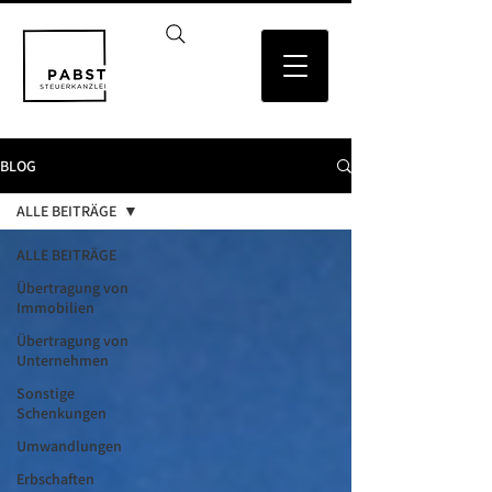
BLOG
ALLE BEITRÄGE
ALLE BEITRÄGE
Übertragung von
Immobilien
Übertragung von
Unternehmen
Sonstige
Schenkungen
Umwandlungen
Erbschaften