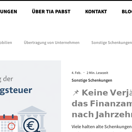
TUNGEN
ÜBER TIA PABST
KONTAKT
BLO
obilien
Übertragung von Unternehmen
Sonstige Schenkungen
4. Feb.
2 Min. Lesezeit
Sonstige Schenkungen
📌 𝗞𝗲𝗶𝗻𝗲 𝗩𝗲𝗿
𝗱𝗮𝘀 𝗙𝗶𝗻𝗮𝗻𝘇𝗮
𝗻𝗮𝗰𝗵 𝗝𝗮𝗵𝗿𝘇𝗲𝗵
𝗦𝗰𝗵𝗲𝗻𝗸𝘂𝗻𝗴𝘀𝘁
Viele halten alte Schenkungen 