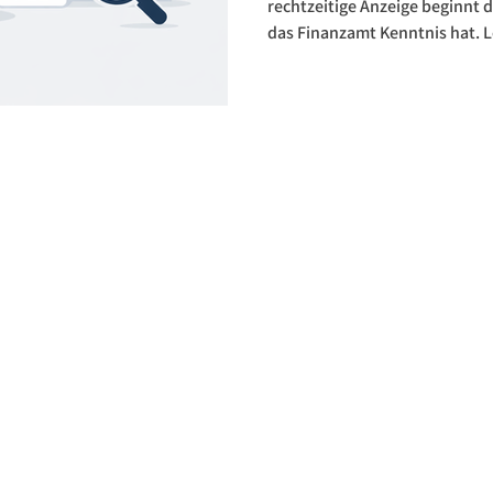
𝗳𝗲𝘀𝘁𝘀𝗲𝘁𝘇𝗲𝗻 𝗱𝗮
rechtzeitige Anzeige beginnt d
das Finanzamt Kenntnis hat. Le
und welche Risiken drohen.
ZURÜCK NACH OBEN
COOKIES
IMPRESSUM
DATENSCHUTZ
©2026 Tia Pabst