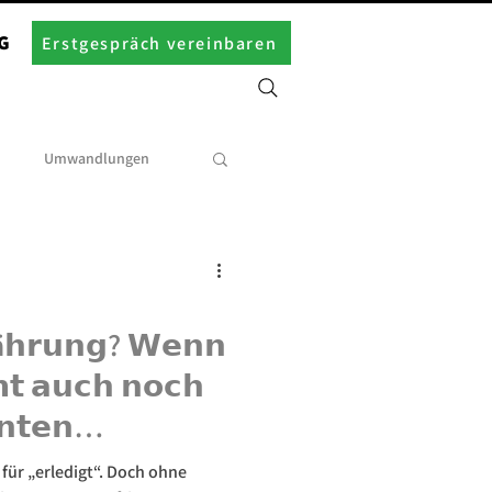
G
Erstgespräch vereinbaren
Umwandlungen
ä𝗵𝗿𝘂𝗻𝗴? 𝗪𝗲𝗻𝗻
𝘁 𝗮𝘂𝗰𝗵 𝗻𝗼𝗰𝗵
𝗻𝘁𝗲𝗻
𝗲𝘂𝗲𝗿
für „erledigt“. Doch ohne