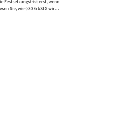
𝗿𝗳
ie Festsetzungsfrist erst, wenn
sen Sie, wie § 30 ErbStG wirkt