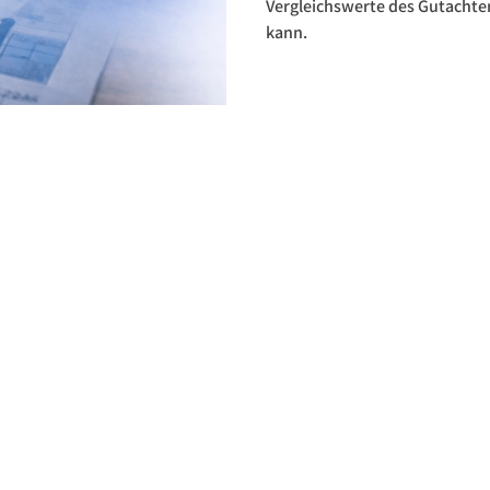
Vergleichswerte des Gutacht
kann.
ZURÜCK NACH OBEN
COOKIES
IMPRESSUM
DATENSCHUTZ
©2026 Tia Pabst