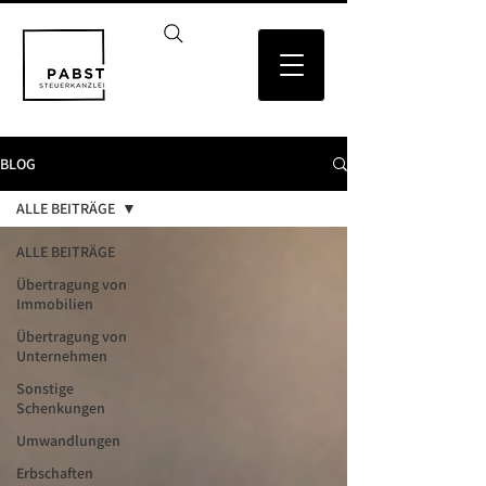
BLOG
ALLE BEITRÄGE
ALLE BEITRÄGE
Übertragung von
Immobilien
Übertragung von
Unternehmen
Sonstige
Schenkungen
Umwandlungen
Erbschaften