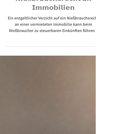
𝗩𝗲𝗿𝘇𝗶𝗰𝗵𝘁 𝗮𝘂𝗳 𝗲𝗶𝗻
𝗡𝗶𝗲ß𝗯𝗿𝗮𝘂𝗰𝗵𝘀𝗿𝗲𝗰𝗵𝘁 𝗮𝗻
𝗜𝗺𝗺𝗼𝗯𝗶𝗹𝗶𝗲𝗻
Ein entgeltlicher Verzicht auf ein Nießbrauchsrecht
an einer vermieteten Immobilie kann beim
Nießbraucher zu steuerbaren Einkünften führen –
auch wenn er bislang die Mieteinnahmen versteuert
hat. Wir erklären die steuerlichen Folgen eines
Nießbrauchverzichts.