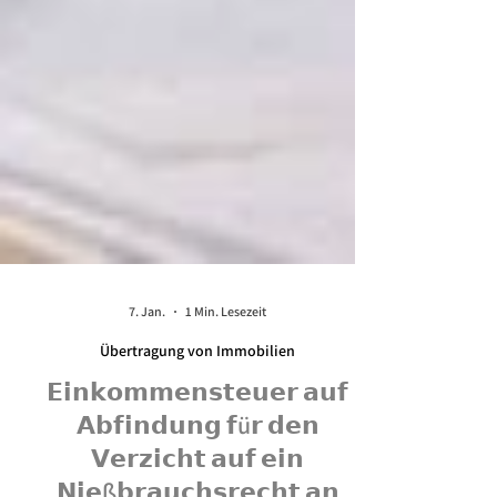
7. Jan.
1 Min. Lesezeit
Übertragung von Immobilien
𝗘𝗶𝗻𝗸𝗼𝗺𝗺𝗲𝗻𝘀𝘁𝗲𝘂𝗲𝗿 𝗮𝘂𝗳
𝗔𝗯𝗳𝗶𝗻𝗱𝘂𝗻𝗴 𝗳ü𝗿 𝗱𝗲𝗻