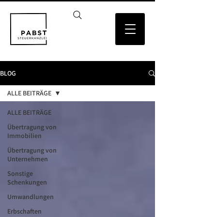
BLOG
ALLE BEITRÄGE
ALLE BEITRÄGE
Übertragung von
Immobilien
Übertragung von
Unternehmen
Sonstige
Schenkungen
Umwandlungen
Erbschaften