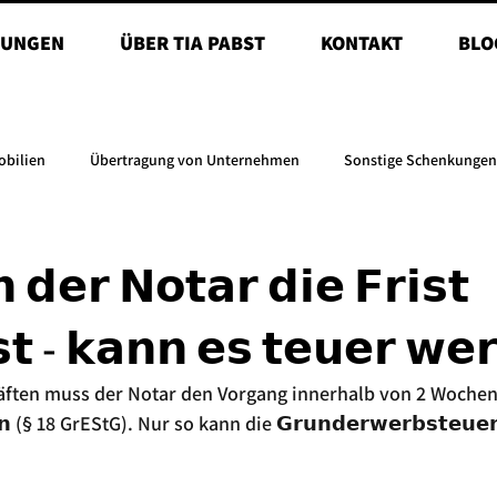
TUNGEN
ÜBER TIA PABST
KONTAKT
BLO
obilien
Übertragung von Unternehmen
Sonstige Schenkungen
𝗲𝗿 𝗡𝗼𝘁𝗮𝗿 𝗱𝗶𝗲 𝗙𝗿𝗶𝘀𝘁
𝘁 - 𝗸𝗮𝗻𝗻 𝗲𝘀 𝘁𝗲𝘂𝗲𝗿 𝘄𝗲
ften muss der Notar den Vorgang innerhalb von 2 Wochen
𝗻 (§ 18 GrEStG). Nur so kann die 𝗚𝗿𝘂𝗻𝗱𝗲𝗿𝘄𝗲𝗿𝗯𝘀𝘁𝗲𝘂𝗲