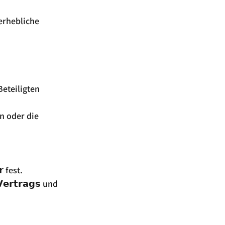
 erhebliche 
Beteiligten 
in oder die 
 fest.
𝗿𝘁𝗿𝗮𝗴𝘀 und 