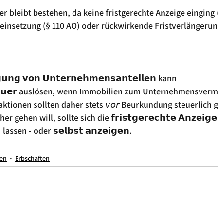
 bleibt bestehen, da keine fristgerechte Anzeige einging (
einsetzung (§ 110 AO) oder rückwirkende Fristverlängerung
𝘂𝗻𝗴 𝘃𝗼𝗻 𝗨𝗻𝘁𝗲𝗿𝗻𝗲𝗵𝗺𝗲𝗻𝘀𝗮𝗻𝘁𝗲𝗶𝗹𝗲𝗻 kann 
𝘀𝘁𝗲𝘂𝗲𝗿 auslösen, wenn Immobilien zum Unternehmensver
tionen sollten daher stets 𝘷𝘰𝘳 Beurkundung steuerlich 
gehen will, sollte sich die 𝗳𝗿𝗶𝘀𝘁𝗴𝗲𝗿𝗲𝗰𝗵𝘁𝗲 𝗔𝗻𝘇𝗲𝗶𝗴
 lassen - oder 𝘀𝗲𝗹𝗯𝘀𝘁 𝗮𝗻𝘇𝗲𝗶𝗴𝗲𝗻.
ien
Erbschaften