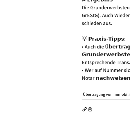
Die Grunderwerbsteuer
GrEStG). Auch Wieder
schieden aus.
💡 𝗣𝗿𝗮𝘅𝗶𝘀-𝗧𝗶𝗽𝗽𝘀:
• Auch die Ü𝗯𝗲𝗿𝘁𝗿𝗮𝗴
𝗚𝗿𝘂𝗻𝗱𝗲𝗿𝘄𝗲𝗿
Entsprechende Transak
• Wer auf Nummer sicher 
Notar 𝗻𝗮𝗰𝗵𝘄𝗲𝗶𝘀𝗲𝗻
Übertragung von Immobil