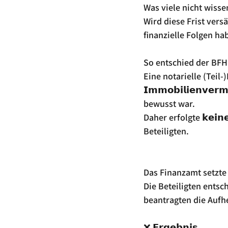
Was viele nicht wisse
Wird diese Frist versäum
finanzielle Folgen ha
So entschied der BFH 
Eine notarielle (Teil-)
𝗜𝗺𝗺𝗼𝗯𝗶𝗹𝗶𝗲𝗻𝘃
bewusst war. 
Daher erfolgte 𝗸𝗲𝗶𝗻
Beteiligten.
Das Finanzamt setzte zu
Die Beteiligten entschie
beantragten die Aufh
❌ 𝗘𝗿𝗴𝗲𝗯𝗻𝗶𝘀