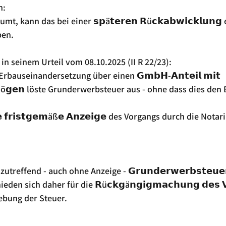
n:
t, kann das bei einer 𝘀𝗽ä𝘁𝗲𝗿𝗲𝗻 𝗥ü𝗰𝗸𝗮𝗯𝘄𝗶𝗰𝗸𝗹𝘂𝗻𝗴
ben.
in seinem Urteil vom 08.10.2025 (II R 22/23):
Erbauseinandersetzung über einen 𝗚𝗺𝗯𝗛-𝗔𝗻𝘁𝗲𝗶𝗹 𝗺𝗶𝘁 
𝗿𝗺ö𝗴𝗲𝗻 löste Grunderwerbsteuer aus - ohne dass dies den 
 𝗳𝗿𝗶𝘀𝘁𝗴𝗲𝗺äß𝗲 𝗔𝗻𝘇𝗲𝗶𝗴𝗲 des Vorgangs durch die Notar
treffend - auch ohne Anzeige - 𝗚𝗿𝘂𝗻𝗱𝗲𝗿𝘄𝗲𝗿𝗯𝘀𝘁𝗲𝘂𝗲
den sich daher für die 𝗥ü𝗰𝗸𝗴ä𝗻𝗴𝗶𝗴𝗺𝗮𝗰𝗵𝘂𝗻𝗴 𝗱𝗲𝘀 𝗩
ebung der Steuer.