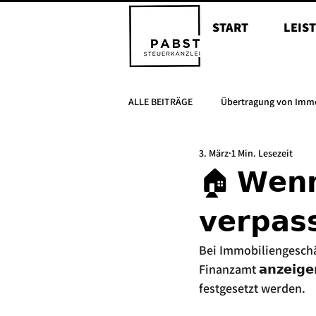
START
LEIS
ALLE BEITRÄGE
Übertragung von Imm
3. März
1 Min. Lesezeit
Erbschaften
Nießbrauchsrecht
🏠 𝗪𝗲𝗻𝗻 
𝘃𝗲𝗿𝗽𝗮𝘀
Bei Immobiliengeschä
Finanzamt 𝗮𝗻𝘇𝗲𝗶𝗴𝗲
festgesetzt werden.