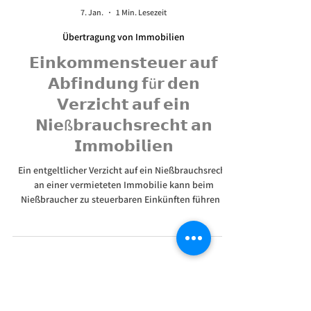
7. Jan.
1 Min. Lesezeit
Übertragung von Immobilien
𝗘𝗶𝗻𝗸𝗼𝗺𝗺𝗲𝗻𝘀𝘁𝗲𝘂𝗲𝗿 𝗮𝘂𝗳
𝗔𝗯𝗳𝗶𝗻𝗱𝘂𝗻𝗴 𝗳ü𝗿 𝗱𝗲𝗻
𝗩𝗲𝗿𝘇𝗶𝗰𝗵𝘁 𝗮𝘂𝗳 𝗲𝗶𝗻
𝗡𝗶𝗲ß𝗯𝗿𝗮𝘂𝗰𝗵𝘀𝗿𝗲𝗰𝗵𝘁 𝗮𝗻
𝗜𝗺𝗺𝗼𝗯𝗶𝗹𝗶𝗲𝗻
Ein entgeltlicher Verzicht auf ein Nießbrauchsrecht
an einer vermieteten Immobilie kann beim
Nießbraucher zu steuerbaren Einkünften führen –
auch wenn er bislang die Mieteinnahmen versteuert
hat. Wir erklären die steuerlichen Folgen eines
Nießbrauchverzichts.