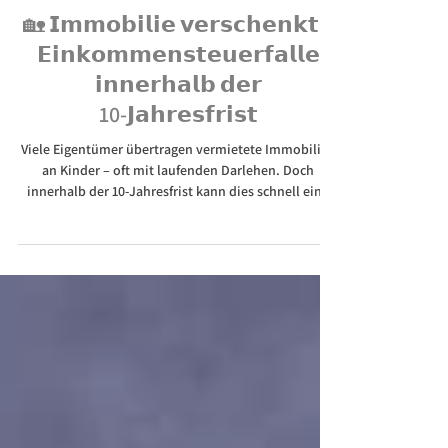
Übertragung von Immobilien
🏡 𝗜𝗺𝗺𝗼𝗯𝗶𝗹𝗶𝗲 𝘃𝗲𝗿𝘀𝗰𝗵𝗲𝗻𝗸𝘁 –
𝗘𝗶𝗻𝗸𝗼𝗺𝗺𝗲𝗻𝘀𝘁𝗲𝘂𝗲𝗿𝗳𝗮𝗹𝗹𝗲
𝗶𝗻𝗻𝗲𝗿𝗵𝗮𝗹𝗯 𝗱𝗲𝗿
10‑𝗝𝗮𝗵𝗿𝗲𝘀𝗳𝗿𝗶𝘀𝘁
Viele Eigentümer übertragen vermietete Immobilien
an Kinder – oft mit laufenden Darlehen. Doch
innerhalb der 10‑Jahresfrist kann dies schnell eine
teilentgeltliche Schenkung mit
einkommensteuerlicher Folge sein. Wir erklären die
Fallstricke und Gestaltungsmöglichkeiten.